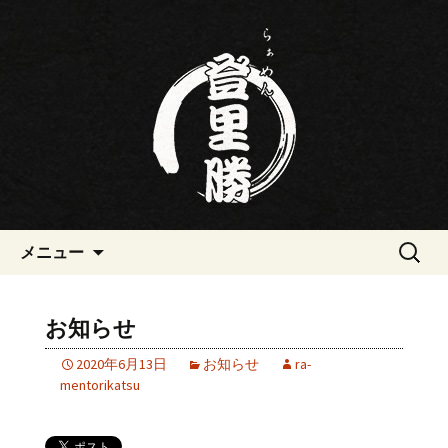
三重・桑名の寿司・ラーメン屋らぁめ
ん登里勝(とりかつ)のブログです
三重・桑名の寿司・ラーメン屋
らぁめん登里勝(とりかつ)のブ
ログ
コンテンツへ移動
検
メニュー
索:
お知らせ
2020年6月13日
お知らせ
ra-
mentorikatsu