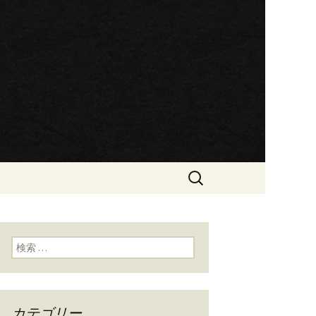
です
ン屋らぁめん
検
索:
検索:
カテゴリー