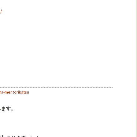
/
ra-mentorikatsu
みます。