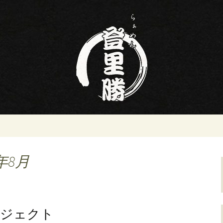
ン屋らぁめん登里勝(とりかつ)のブログ
名の寿司・ラーメ
りかつ)のブログ
年8月
ロジェクト