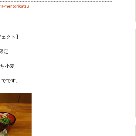
ra-mentorikatsu
ジェクト】
食限定
もち小麦
までです。