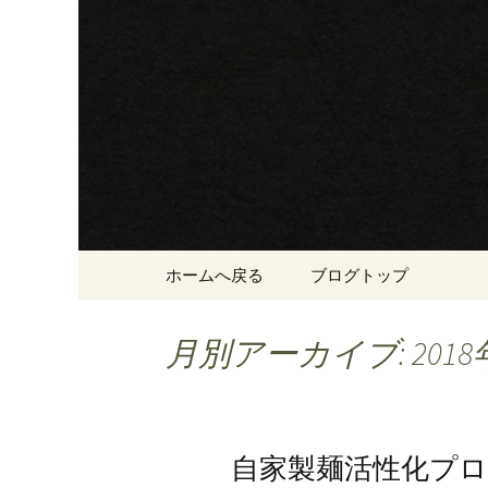
三重・桑名の寿司・ラーメ
三重・桑
登里勝(と
コンテンツへ移動
ホームへ戻る
ブログトップ
月別アーカイブ: 2018
自家製麺活性化プ