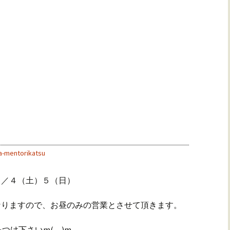
a-mentorikatsu
８／４（土）５（日）
なりますので、お昼のみの営業とさせて頂きます。
け下さいm(__)m