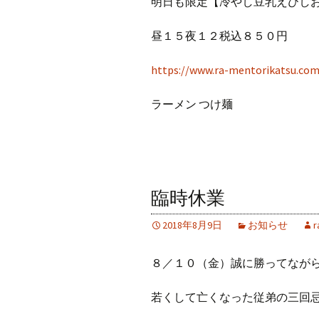
明日も限定【冷やし豆乳えびしお】
昼１５夜１２税込８５０円
https://www.ra-mentorikatsu.com
ラーメン つけ麺
臨時休業
2018年8月9日
お知らせ
r
８／１０（金）誠に勝ってながら臨
若くして亡くなった従弟の三回