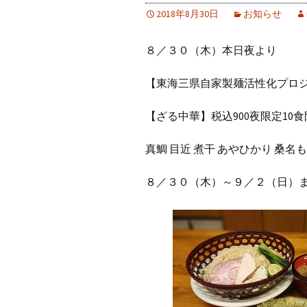
2018年8月30日
お知らせ
８／３０（木）本日夜より
【東海三県自家製麺活性化プロ
【ざる中華】税込900夜限定10
真鯛 目近 煮干 あやひかり 桑名
８／３０（木）～９／２（日）