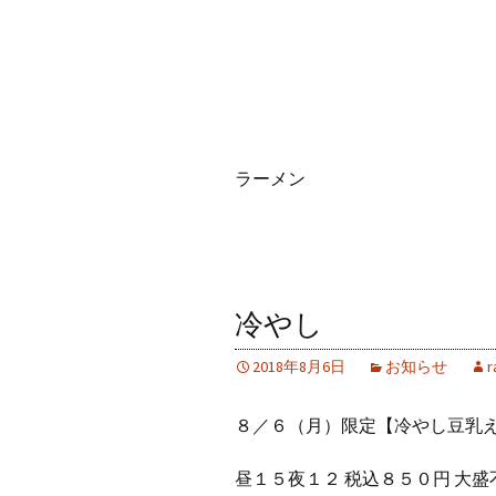
ラーメン
冷やし
2018年8月6日
お知らせ
r
８／６（月）限定【冷やし豆乳
昼１５夜１２ 税込８５０円 大盛