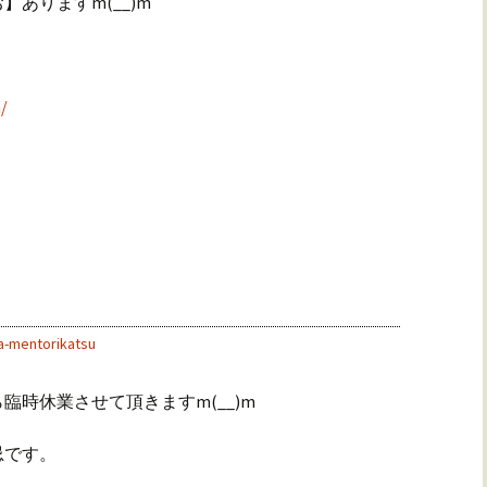
ありますm(__)m
/
a-mentorikatsu
時休業させて頂きますm(__)m
忌です。