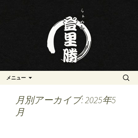
三重・桑名の寿司・ラーメン屋らぁめ
ん登里勝(とりかつ)のブログです
三重・桑名の寿司・ラーメン屋
らぁめん登里勝(とりかつ)のブ
ログ
コンテンツへ移動
検
メニュー
索:
月別アーカイブ: 2025年5
月