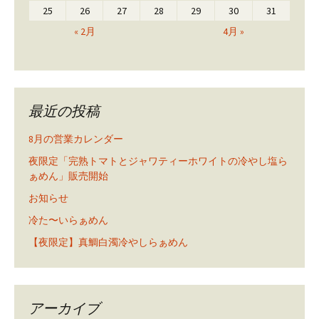
25
26
27
28
29
30
31
« 2月
4月 »
最近の投稿
8月の営業カレンダー
夜限定「完熟トマトとジャワティーホワイトの冷やし塩ら
ぁめん」販売開始
お知らせ
冷た〜いらぁめん
【夜限定】真鯛白濁冷やしらぁめん
アーカイブ