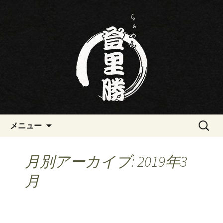
三重・桑名の寿司・ラーメン屋らぁめ
ん登里勝(とりかつ)のブログです
三重・桑名の寿司・ラーメン屋
らぁめん登里勝(とりかつ)のブ
ログ
コンテンツへ移動
検
メニュー
索:
月別アーカイブ: 2019年3
月