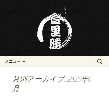
三重・桑名の寿司・ラーメン屋らぁめ
ん登里勝(とりかつ)のブログです
三重・桑名の寿司・ラーメン屋
らぁめん登里勝(とりかつ)のブ
ログ
コンテンツへ移動
検
メニュー
索:
月別アーカイブ: 2026年6
月