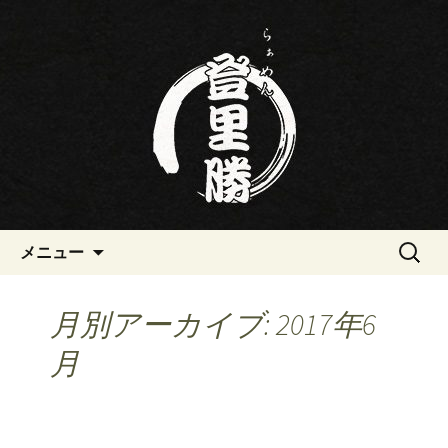
三重・桑名の寿司・ラーメン屋らぁめ
ん登里勝(とりかつ)のブログです
三重・桑名の寿司・ラーメン屋
らぁめん登里勝(とりかつ)のブ
ログ
コンテンツへ移動
検
メニュー
索:
月別アーカイブ: 2017年6
月