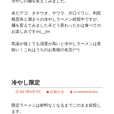
冷やしの麺を変えてみました。
未だアゴ、タチウオ、サワラ、片口イワシ、利尻
根昆布と溜まりの冷やしラーメン続投中ですが、
麺を変えてみました🍜どう変わったかは食べての
お楽しみですm(__)m
気温が低くても湿度が高いと冷やしラーメンは美
味い！これはうちのお客様の名言(^^)
冷やし限定
2017年6月7日
お知らせ
ra-mentorikatsu
限定ラーメンは材料なくなるまでこのまま続投し
ます。