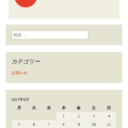
投稿ナビゲーショ
ン
検索:
カテゴリー
お知らせ
2017年6月
月
火
水
木
金
土
日
1
2
3
4
5
6
7
8
9
10
11