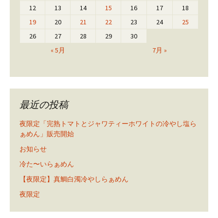
12
13
14
15
16
17
18
19
20
21
22
23
24
25
26
27
28
29
30
« 5月
7月 »
最近の投稿
夜限定「完熟トマトとジャワティーホワイトの冷やし塩ら
ぁめん」販売開始
お知らせ
冷た〜いらぁめん
【夜限定】真鯛白濁冷やしらぁめん
夜限定