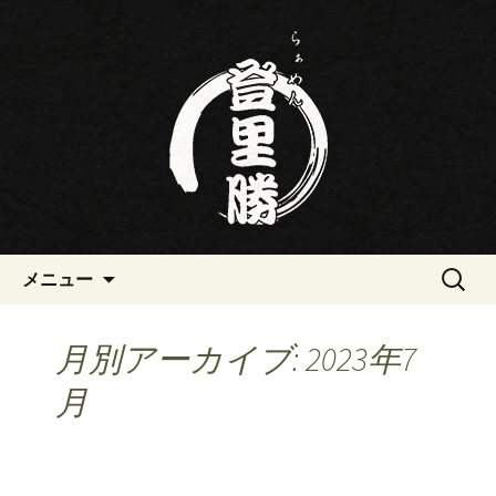
三重・桑名の寿司・ラーメン屋らぁめ
ん登里勝(とりかつ)のブログです
三重・桑名の寿司・ラーメン屋
らぁめん登里勝(とりかつ)のブ
ログ
コンテンツへ移動
検
メニュー
索:
月別アーカイブ: 2023年7
月