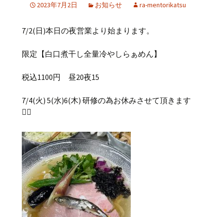
2023年7月2日
お知らせ
ra-mentorikatsu
7/2(日)本日の夜営業より始まります。
限定【白口煮干し全量冷やしらぁめん】
税込1100円 昼20夜15
7/4(火) 5(水)6(木) 研修の為お休みさせて頂きます
🙇‍♂️