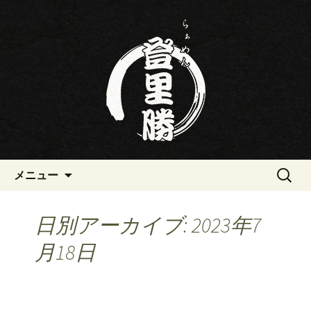
三重・桑名の寿司・ラーメン屋らぁめ
ん登里勝(とりかつ)のブログです
三重・桑名の寿司・ラーメン屋
らぁめん登里勝(とりかつ)のブ
ログ
コンテンツへ移動
検
メニュー
索:
日別アーカイブ: 2023年7
月18日