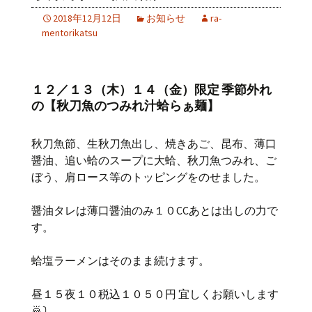
2018年12月12日
お知らせ
ra-
mentorikatsu
１２／１３（木）１４（金）限定 季節外れ
の【秋刀魚のつみれ汁蛤らぁ麺】
秋刀魚節、生秋刀魚出し、焼きあご、昆布、薄口
醤油、追い蛤のスープに大蛤、秋刀魚つみれ、ご
ぼう、肩ロース等のトッピングをのせました。
醤油タレは薄口醤油のみ１０CCあとは出しの力で
す。
蛤塩ラーメンはそのまま続けます。
昼１５夜１０税込１０５０円 宜しくお願いします
🙇⤵️