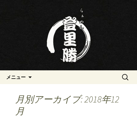
三重・桑名の寿司・ラーメン屋らぁめ
ん登里勝(とりかつ)のブログです
三重・桑名の寿司・ラーメン屋
らぁめん登里勝(とりかつ)のブ
ログ
コンテンツへ移動
検
メニュー
索:
月別アーカイブ: 2018年12
月