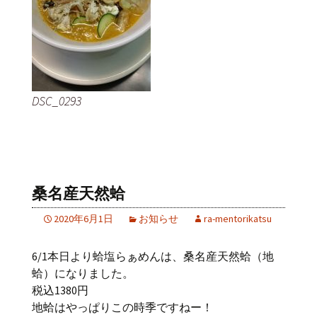
DSC_0293
桑名産天然蛤
2020年6月1日
お知らせ
ra-mentorikatsu
6/1本日より蛤塩らぁめんは、桑名産天然蛤（地
蛤）になりました。
税込1380円
地蛤はやっぱりこの時季ですねー！