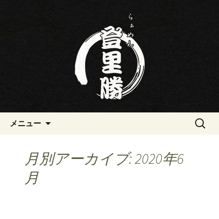
三重・桑名の寿司・ラーメン屋らぁめ
ん登里勝(とりかつ)のブログです
三重・桑名の寿司・ラーメン屋
らぁめん登里勝(とりかつ)のブ
ログ
コンテンツへ移動
検
メニュー
索:
月別アーカイブ: 2020年6
月