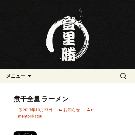
三重・桑名の寿司・ラーメン屋らぁめ
ん登里勝(とりかつ)のブログです
三重・桑名の寿司・ラーメン屋
らぁめん登里勝(とりかつ)のブ
ログ
コンテンツへ移動
検
メニュー
索:
煮干全量 ラーメン
2017年10月23日
お知らせ
ra-
mentorikatsu