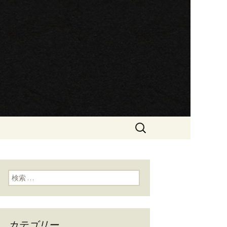
です
ン屋らぁめん
検
索:
検索:
カテゴリー