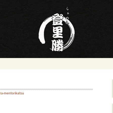
ン屋らぁめん登里勝(とりかつ)のブログ
名の寿司・ラーメ
りかつ)のブログ
ra-mentorikatsu