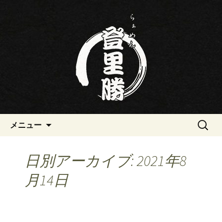
三重・桑名の寿司・ラーメン屋らぁめ
ん登里勝(とりかつ)のブログです
三重・桑名の寿司・ラーメン屋
らぁめん登里勝(とりかつ)のブ
ログ
コンテンツへ移動
検
メニュー
索:
日別アーカイブ: 2021年8
月14日