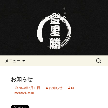
三重・桑名の寿司・ラーメン屋らぁめ
ん登里勝(とりかつ)のブログです
三重・桑名の寿司・ラーメン屋
らぁめん登里勝(とりかつ)のブ
ログ
コンテンツへ移動
検
メニュー
索:
お知らせ
2025年6月21日
お知らせ
ra-
mentorikatsu