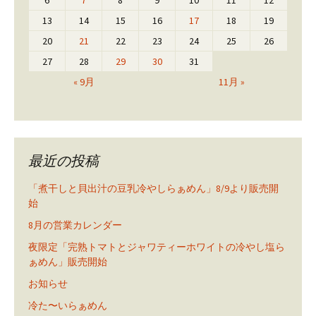
6
7
8
9
10
11
12
13
14
15
16
17
18
19
20
21
22
23
24
25
26
27
28
29
30
31
« 9月
11月 »
最近の投稿
「煮干しと貝出汁の豆乳冷やしらぁめん」8/9より販売開
始
8月の営業カレンダー
夜限定「完熟トマトとジャワティーホワイトの冷やし塩ら
ぁめん」販売開始
お知らせ
冷た〜いらぁめん