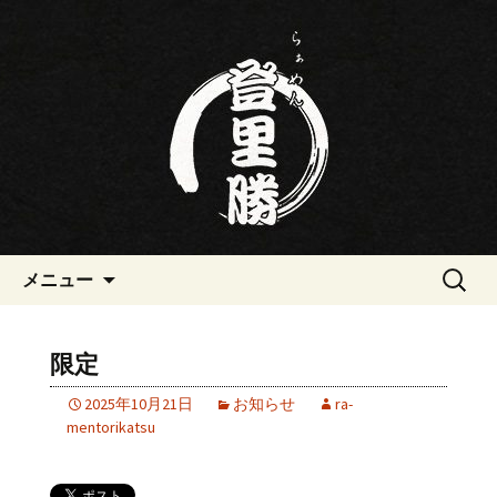
三重・桑名の寿司・ラーメン屋らぁめ
ん登里勝(とりかつ)のブログです
三重・桑名の寿司・ラーメン屋
らぁめん登里勝(とりかつ)のブ
ログ
コンテンツへ移動
検
メニュー
索:
限定
2025年10月21日
お知らせ
ra-
mentorikatsu