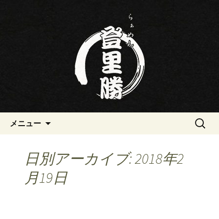
三重・桑名の寿司・ラーメン屋らぁめ
ん登里勝(とりかつ)のブログです
三重・桑名の寿司・ラーメン屋
らぁめん登里勝(とりかつ)のブ
ログ
コンテンツへ移動
検
メニュー
索:
日別アーカイブ: 2018年2
月19日