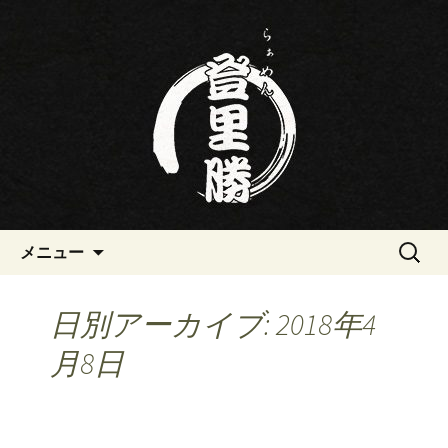
三重・桑名の寿司・ラーメン屋らぁめ
ん登里勝(とりかつ)のブログです
三重・桑名の寿司・ラーメン屋
らぁめん登里勝(とりかつ)のブ
ログ
コンテンツへ移動
検
メニュー
索:
日別アーカイブ: 2018年4
月8日