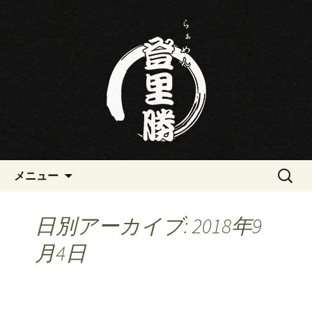
三重・桑名の寿司・ラーメン屋らぁめ
ん登里勝(とりかつ)のブログです
三重・桑名の寿司・ラーメン屋
らぁめん登里勝(とりかつ)のブ
ログ
コンテンツへ移動
検
メニュー
索:
日別アーカイブ: 2018年9
月4日