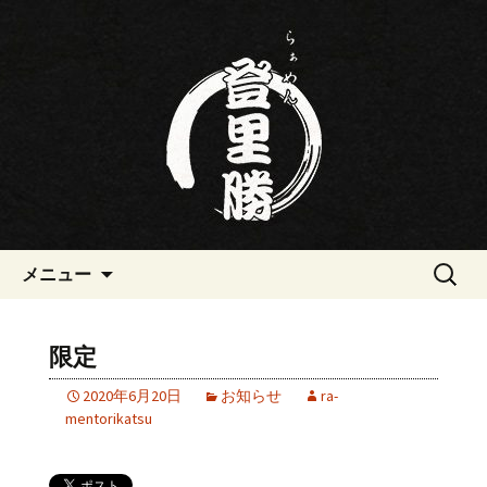
三重・桑名の寿司・ラーメン屋らぁめ
ん登里勝(とりかつ)のブログです
三重・桑名の寿司・ラーメン屋
らぁめん登里勝(とりかつ)のブ
ログ
コンテンツへ移動
検
メニュー
索:
限定
2020年6月20日
お知らせ
ra-
mentorikatsu