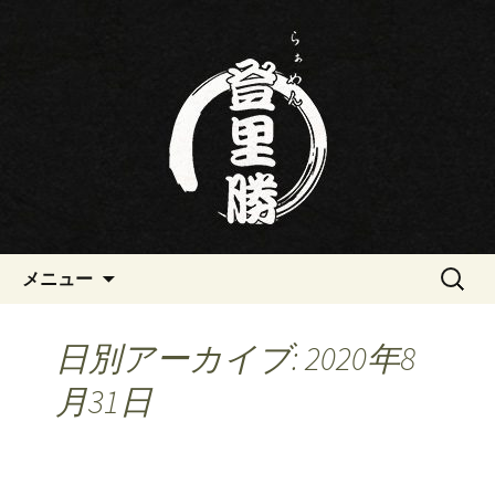
三重・桑名の寿司・ラーメン屋らぁめ
ん登里勝(とりかつ)のブログです
三重・桑名の寿司・ラーメン屋
らぁめん登里勝(とりかつ)のブ
ログ
コンテンツへ移動
検
メニュー
索:
日別アーカイブ: 2020年8
月31日