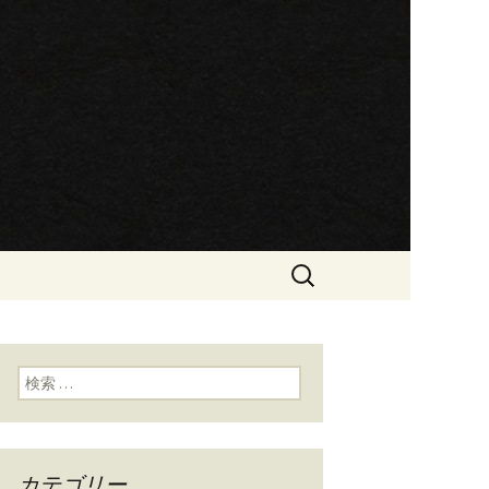
です
ン屋らぁめん
検
索:
検索:
カテゴリー