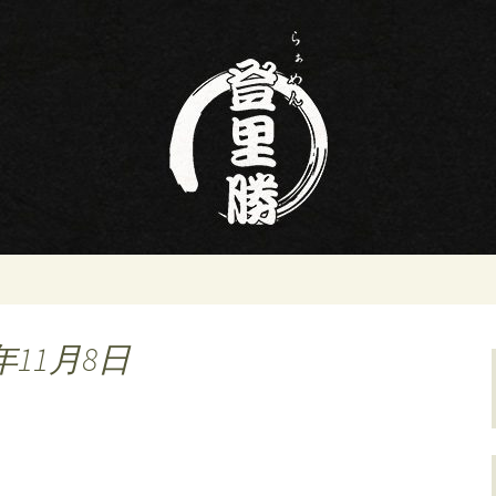
ン屋らぁめん登里勝(とりかつ)のブログ
名の寿司・ラーメ
りかつ)のブログ
年11月8日