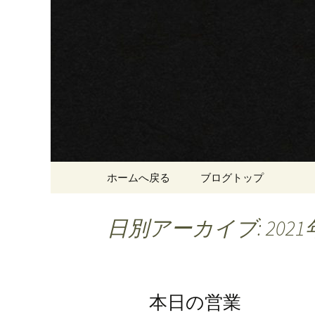
三重・桑名の寿司・ラーメ
三重・桑
登里勝(と
コンテンツへ移動
ホームへ戻る
ブログトップ
日別アーカイブ: 2021
本日の営業