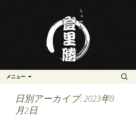
三重・桑名の寿司・ラーメン屋らぁめ
ん登里勝(とりかつ)のブログです
三重・桑名の寿司・ラーメン屋
らぁめん登里勝(とりかつ)のブ
ログ
コンテンツへ移動
検
メニュー
索:
日別アーカイブ: 2023年9
月2日