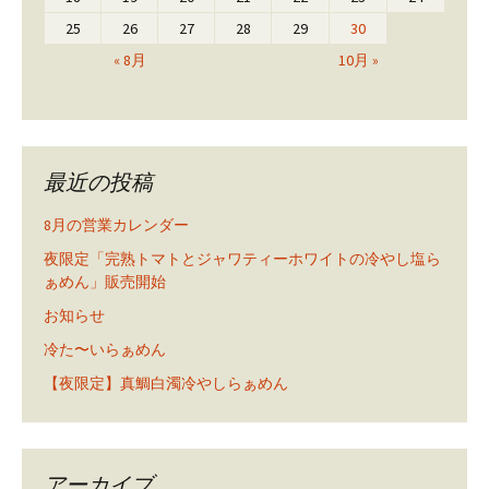
25
26
27
28
29
30
« 8月
10月 »
最近の投稿
8月の営業カレンダー
夜限定「完熟トマトとジャワティーホワイトの冷やし塩ら
ぁめん」販売開始
お知らせ
冷た〜いらぁめん
【夜限定】真鯛白濁冷やしらぁめん
アーカイブ