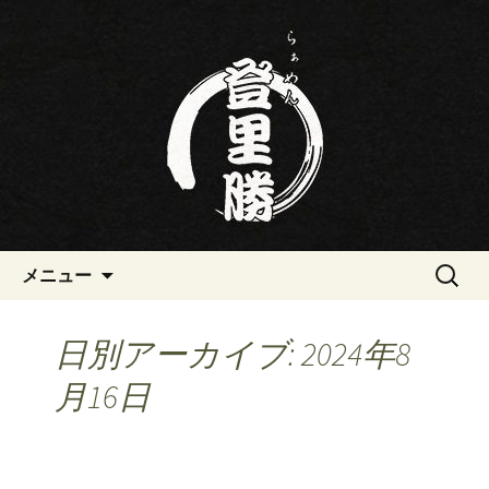
三重・桑名の寿司・ラーメン屋らぁめ
ん登里勝(とりかつ)のブログです
三重・桑名の寿司・ラーメン屋
らぁめん登里勝(とりかつ)のブ
ログ
コンテンツへ移動
検
メニュー
索:
日別アーカイブ: 2024年8
月16日