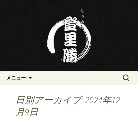
三重・桑名の寿司・ラーメン屋らぁめ
ん登里勝(とりかつ)のブログです
三重・桑名の寿司・ラーメン屋
らぁめん登里勝(とりかつ)のブ
ログ
コンテンツへ移動
検
メニュー
索:
日別アーカイブ: 2024年12
月9日