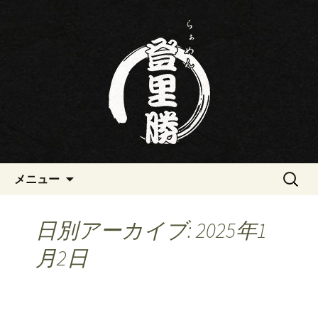
三重・桑名の寿司・ラーメン屋らぁめ
ん登里勝(とりかつ)のブログです
三重・桑名の寿司・ラーメン屋
らぁめん登里勝(とりかつ)のブ
ログ
コンテンツへ移動
検
メニュー
索:
日別アーカイブ: 2025年1
月2日