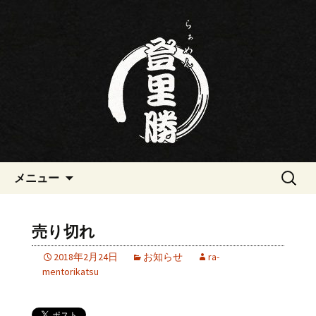
三重・桑名の寿司・ラーメン屋らぁめ
ん登里勝(とりかつ)のブログです
三重・桑名の寿司・ラーメン屋
らぁめん登里勝(とりかつ)のブ
ログ
コンテンツへ移動
検
メニュー
索:
売り切れ
2018年2月24日
お知らせ
ra-
mentorikatsu