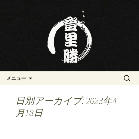
三重・桑名の寿司・ラーメン屋らぁめ
ん登里勝(とりかつ)のブログです
三重・桑名の寿司・ラーメン屋
らぁめん登里勝(とりかつ)のブ
ログ
コンテンツへ移動
検
メニュー
索:
日別アーカイブ: 2023年4
月18日