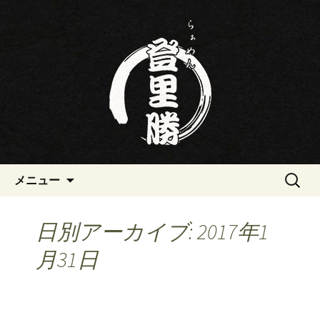
三重・桑名の寿司・ラーメン屋らぁめ
ん登里勝(とりかつ)のブログです
三重・桑名の寿司・ラーメン屋
らぁめん登里勝(とりかつ)のブ
ログ
コンテンツへ移動
検
メニュー
索:
日別アーカイブ: 2017年1
月31日