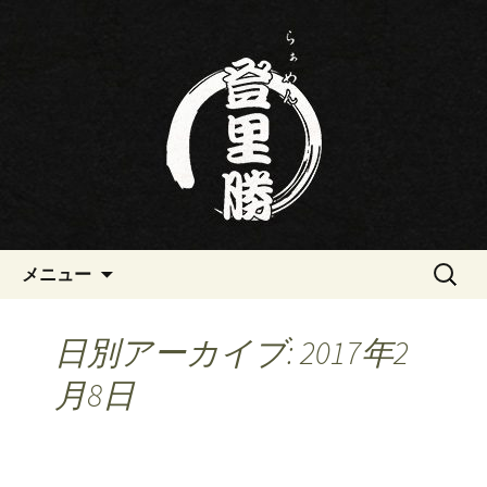
三重・桑名の寿司・ラーメン屋らぁめ
ん登里勝(とりかつ)のブログです
三重・桑名の寿司・ラーメン屋
らぁめん登里勝(とりかつ)のブ
ログ
コンテンツへ移動
検
メニュー
索:
日別アーカイブ: 2017年2
月8日