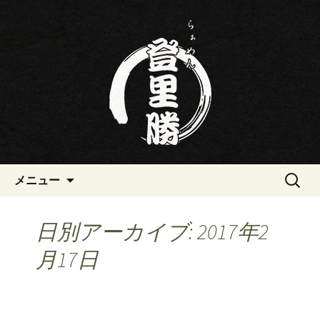
三重・桑名の寿司・ラーメン屋らぁめ
ん登里勝(とりかつ)のブログです
三重・桑名の寿司・ラーメン屋
らぁめん登里勝(とりかつ)のブ
ログ
コンテンツへ移動
検
メニュー
索:
日別アーカイブ: 2017年2
月17日