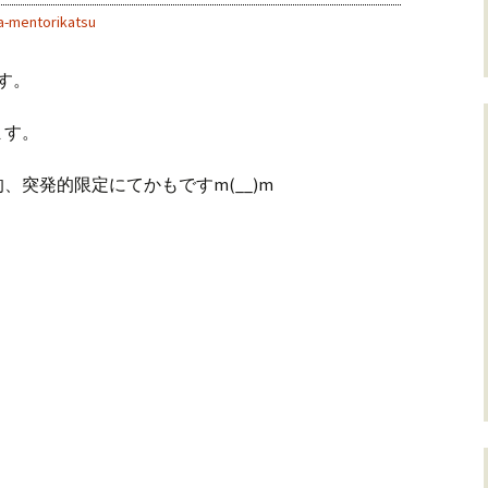
a-mentorikatsu
す。
ます。
、突発的限定にてかもですm(__)m