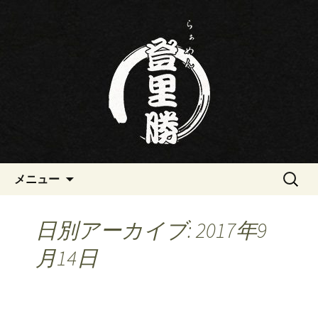
三重・桑名の寿司・ラーメン屋らぁめ
ん登里勝(とりかつ)のブログです
三重・桑名の寿司・ラーメン屋
らぁめん登里勝(とりかつ)のブ
ログ
コンテンツへ移動
検
メニュー
索:
日別アーカイブ: 2017年9
月14日